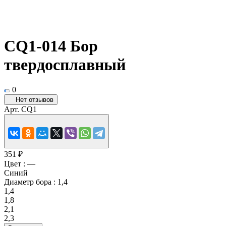
CQ1-014 Бор
твердосплавный
0
Нет отзывов
Арт.
CQ1
351 ₽
Цвет :
—
Синий
Диаметр бора :
1,4
1,4
1,8
2,1
2,3