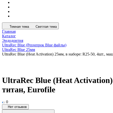
Темная тема
Светлая тема
Главная
Каталог
Эндодонтия
UltraRec Blue (Реципрок Blue файлы)
UltraRec Blue 25мм
UltraRec Blue (Heat Activation) 25мм, в наборе: R25-50, 4шт., м
UltraRec Blue (Heat Activatio
титан, Eurofile
0
Нет отзывов