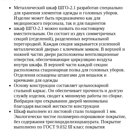
Металлический шкаф ШГО-2.1 разработан специально
для хранения элементов одежды и головных уборов.
Изделие может быть предназначено как для
медицинского персонала, так и для пациентов
шкаф ШГО-2.1 можно назвать по-настоящему
вместительным. Он состоит из двух симметричных
секций (отделений), разделенных вертикальной
перегородкой. Каждая секция закрывается усиленной
металлической дверью с ключевым замком. В верхней и
нижней частях двери расположены вентиляционные
отверстия, обеспечивающие циркуляцию воздуха
внутри шкафа. В верхней части каждой секции
расположена стационарная полка для головных уборов.
Отделения оснащены штангами для вешалок и
крючками для одежды
Основу конструкции составляет цельносварной
стальной каркас. Он обеспечивает прочность и долгую
службу изделия, сводит к минимуму работы по сборке.
Вибрация при открывании дверей минимальна
благодаря высокой жесткости конструкции
Шкаф выполнен из листовой стали толщиной 1 мм.
Экологически чистое полимерно-порошковое покрытие,
без содержания триглицидилизоцианурата. Покрытие
выполнено по ГОСТ 9.032 III класс покрытия