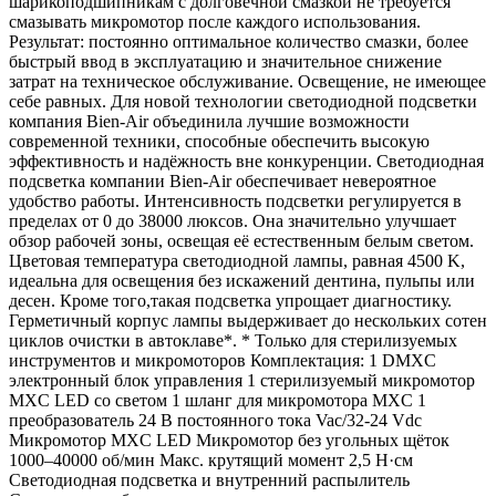
шарикоподшипникам с долговечной смазкой не требуется
смазывать микромотор после каждого использования.
Результат: постоянно оптимальное количество смазки, более
быстрый ввод в эксплуатацию и значительное снижение
затрат на техническое обслуживание. Освещение, не имеющее
себе равных. Для новой технологии светодиодной подсветки
компания Bien-Air объединила лучшие возможности
современной техники, способные обеспечить высокую
эффективность и надёжность вне конкуренции. Светодиодная
подсветка компании Bien-Air обеспечивает невероятное
удобство работы. Интенсивность подсветки регулируется в
пределах от 0 до 38000 люксов. Она значительно улучшает
обзор рабочей зоны, освещая её естественным белым светом.
Цветовая температура светодиодной лампы, равная 4500 K,
идеальна для освещения без искажений дентина, пульпы или
десен. Кроме того,такая подсветка упрощает диагностику.
Герметичный корпус лампы выдерживает до нескольких сотен
циклов очистки в автоклаве*. * Только для стерилизуемых
инструментов и микромоторов Комплектация: 1 DMXC
электронный блок управления 1 стерилизуемый микромотор
MXC LED со светом 1 шланг для микромотора MXC 1
преобразователь 24 В постоянного тока Vac/32-24 Vdc
Микромотор MXC LED Микромотор без угольных щёток
1000–40000 об/мин Макс. крутящий момент 2,5 Н·см
Светодиодная подсветка и внутренний распылитель