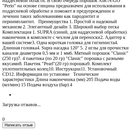
наддесневой области. В свою очередь порошок AIR-N-GO
"Perio" на основе глицина предназначен для использования в
поддесневой обработке и поможет в предупреждении и
лечении таких заболеваниями как пародонтит и
периимплантит. Преимущества 1. Простой и надежный
механизм 2. Элегантный дизайн 3. Широкий выбор песка
Комплектация 1. SUPRA (синий, для наддесневой обработки)
наконечник в комплекте с чехлом для переноски2. Адаптер к
вашей системе3. Одна короткая головка для гигиениста4.
Длинная головка4. Supra насадка 120° 5. 2 иглы для прочистки
каналов диаметром 0,5 мм и 1 мм6. Мятный порошок "Classic"
(250 гр)7. 4 пакетика (по 20 гр) "Classic" порошка с разными
вкусами8. Пакетик "Pearl"(20 гр) порошка9. Комплект
уплотнительных колец10. Инструкции11. Установочный
CD12. Информация по установке Технические
характеристики Длина наконечника (мм) 205 Подача воды
(мл/мин) 15 Подача воздуха (бар) 4
Загрузка отзывов...
0
Написать отзыв