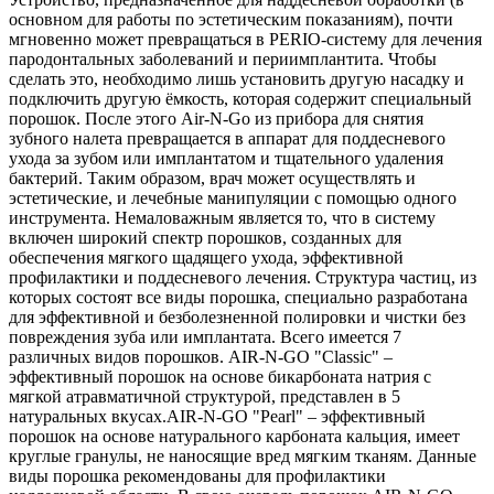
основном для работы по эстетическим показаниям), почти
мгновенно может превращаться в PERIO-систему для лечения
пародонтальных заболеваний и периимплантита. Чтобы
сделать это, необходимо лишь установить другую насадку и
подключить другую ёмкость, которая содержит специальный
порошок. После этого Air-N-Go из прибора для снятия
зубного налета превращается в аппарат для поддесневого
ухода за зубом или имплантатом и тщательного удаления
бактерий. Таким образом, врач может осуществлять и
эстетические, и лечебные манипуляции с помощью одного
инструмента. Немаловажным является то, что в систему
включен широкий спектр порошков, созданных для
обеспечения мягкого щадящего ухода, эффективной
профилактики и поддесневого лечения. Структура частиц, из
которых состоят все виды порошка, специально разработана
для эффективной и безболезненной полировки и чистки без
повреждения зуба или имплантата. Всего имеется 7
различных видов порошков. AIR-N-GO "Classic" –
эффективный порошок на основе бикарбоната натрия с
мягкой атравматичной структурой, представлен в 5
натуральных вкусах.AIR-N-GO "Pearl" – эффективный
порошок на основе натурального карбоната кальция, имеет
круглые гранулы, не наносящие вред мягким тканям. Данные
виды порошка рекомендованы для профилактики