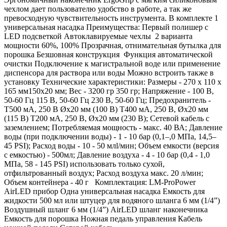
чехлом дает пользователю удобство в работе, а так же
превосходную чувствительность инструмента. В комплекте 1
универсальная насадка Преимущества: Первый полишер с
LED подсветкой Автоклавируемые чехлы 2 варианта
мощности 60%, 100% Прозрачная, отнимательная бутылка для
порошка Безшовная конструкция Функция автоматической
очистки Подключение к магистральной воде или применение
диспенсора для раствора или воды Можно встроить также в
установку Технические характеристики: Размеры - 270 x 110 x
165 мм150х20 мм; Вес - 3200 гр 350 гр; Напряжение - 100 В,
50-60 Гц 115 В, 50-60 Гц 230 В, 50-60 Гц; Предохранитель -
T500 мА, 250 В Øx20 мм (100 В) T400 мА, 250 В, Øx20 мм
(115 В) T200 мА, 250 В, Øx20 мм (230 В); Сетевой кабель с
заземлением; Потребляемая мощность - макс. 40 ВА; Давление
воды (при подключении воды) - 1 - 10 бар (0,1–,0 МПа, 14,5–
45 PSI); Расход воды - 10 - 50 млl/мин; Объем емкости (версия
с емкостью) - 500мл; Давление воздуха - 4 - 10 бар (0,4 - 1,0
МПа, 58 - 145 PSI) использовать только сухой,
отфильтрованный воздух; Расход воздуха макс. 20 л/мин;
Объем контейнера - 40 г Комплектация: LM-ProPower
AirLED прибор Одна универсальная насадка Емкость для
жидкости 500 мл или штуцер для водяного шланга 6 мм (1/4”)
Воздушный шланг 6 мм (1/4”) AirLED шланг наконечника
Емкость для порошка Ножная педаль управления Кабель