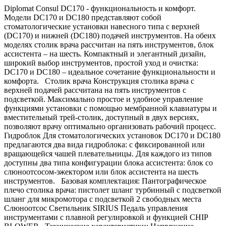
Diplomat Consul DC170 - функциональность и комфорт.
Модели DC170 и DC180 представляют собой
стоматологические установки навесного типа с верхней
(DC170) и нижней (DC180) подачей инструментов. На обеих
моделях столик врача рассчитан на пять инструментов, блок
ассистента – на шесть. Компактный и элегантный дизайн,
широкий выбор инструментов, простой уход и очистка:
DC170 и DC180 – идеальное сочетание функциональности и
комфорта. Столик врача Конструкция столикa врача с
верхней подачей рассчитана на пять инструментов с
подсветкой. Максимально простое и удобное управление
функциями установки с помощью мембранной клавиатуры и
вместительный трей-столик, доступный в двух версиях,
позволяют врачу оптимально организовать рабочий процесс.
Гидроблок Для стоматологических установок DC170 и DC180
предлагаются два вида гидроблока: с фиксированной или
вращающейся чашей плевательницы. Для каждого из типов
доступны два типа конфигурации блока ассистента: блок со
слюноотсосом-эжектором или блок ассистента на шесть
инструментов. Базовая комплектация: Пантографическое
плечо столика врача: пистолет шланг турбинный с подсветкой
шланг для микромотора с подсветкой 2 свободных места
Слюноотсос Светильник SIRIUS Педаль управления
инструментами с плавной регулировкой и функцией CHIP