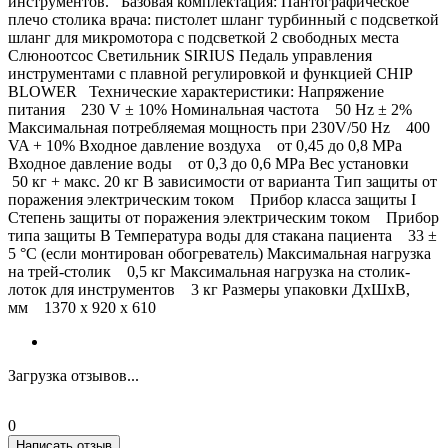
инструментов. Базовая комплектация: Пантографическое
плечо столика врача: пистолет шланг турбинный с подсветкой
шланг для микромотора с подсветкой 2 свободных места
Слюноотсос Светильник SIRIUS Педаль управления
инструментами с плавной регулировкой и функцией CHIP
BLOWER Технические характеристики: Напряжение
питания 230 V ± 10% Номинальная частота 50 Hz ± 2%
Maксимальная потребляемая мощность при 230V/50 Hz 400
VA + 10% Входное давление воздуха от 0,45 до 0,8 MPa
Входное давление воды от 0,3 до 0,6 MPa Вес установки
50 кг + макс. 20 кг В зависимости от варианта Тип защиты от
поражения электрическим током Прибор класса защиты I
Степень защиты от поражения электрическим током Прибор
типа защиты В Температура воды для стакана пациента 33 ±
5 °C (если монтирован обогреватель) Maксимальная нагрузка
на трей-столик 0,5 кг Maксимальная нагрузка на столик-
лоток для инструментов 3 кг Размеры упаковки ДхШхВ,
мм 1370 x 920 x 610
Загрузка отзывов...
0
Написать отзыв