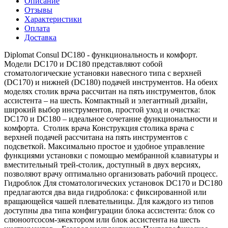
Описание
Отзывы
Характеристики
Оплата
Доставка
Diplomat Consul DC180 - функциональность и комфорт.
Модели DC170 и DC180 представляют собой
стоматологические установки навесного типа с верхней
(DC170) и нижней (DC180) подачей инструментов. На обеих
моделях столик врача рассчитан на пять инструментов, блок
ассистента – на шесть. Компактный и элегантный дизайн,
широкий выбор инструментов, простой уход и очистка:
DC170 и DC180 – идеальное сочетание функциональности и
комфорта. Столик врача Конструкция столикa врача с
верхней подачей рассчитана на пять инструментов с
подсветкой. Максимально простое и удобное управление
функциями установки с помощью мембранной клавиатуры и
вместительный трей-столик, доступный в двух версиях,
позволяют врачу оптимально организовать рабочий процесс.
Гидроблок Для стоматологических установок DC170 и DC180
предлагаются два вида гидроблока: с фиксированной или
вращающейся чашей плевательницы. Для каждого из типов
доступны два типа конфигурации блока ассистента: блок со
слюноотсосом-эжектором или блок ассистента на шесть