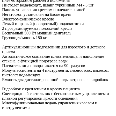
пневмотормозом рабочего положения
Пистолет вода/воздух, шланг турбинный М4 - 3 шт
Панель управления креслом и плевательницей
Негатоскоп установлен на блоке врача
Электромеханическое кресло
Левый и правый (поворотный) подлокотники
2 программируемых положений кресла
Бесшумный 500 Вт мощный двигатель
Грузоподъёмность 180 кг
Артикуляционный подголовник для взрослого и детского
приема
Автоматическое омывание плевательницы и наполнение
стакана, с функцией подогрева воды
Плевательница поворачивается на 90 градусов
Модуль ассистента на 4 инструмента: слюноотсос, пылесос,
пистолет вода/воздух
Емкость для дистиллированной воды встроена в гидроблок
Гидроблок с креплением к креслу пациента
Светодиодный светильник с бесконтактным управлением и
плавной регулировкой яркости освещения
Многофункциональная педаль управления креслом и
инструментами