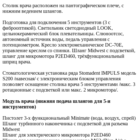
Столик врача расположен на пантографическом плече, с
нижним ведением шлангов.
Подготовка для подключения 5 инструментов (3 с
фиброоптикой). Светильник светодиодный LOOK,
цельнокерамический блок плевательницы. Слюноотсос,
автономный источник воды, педаль управления с
потенциометром. Кресло электромеханическое DC-70E,
управление креслом со спинки. Шланг Midwest с подсветкой,
шланг для микромотора P2ED460, трёхфункциональный
шприц врача.
Стоматологическая установка ряда Stomadent IMPULS модель
S200 /навесная/ с электроническим блоком управления
позволяет оснащение столика врача 5 инструментами /макс. 3
ротационные с подсветкой или макс. 2 микромотора/.
Модуль врача (нижняя подача шлангов для 5-и
инструментов)
Пистолет 3-х функциональный Minimate (вода, воздух, спрей)
Шланг турбинного наконечника с подсветкой для разъема
Midwest
Шланг для электрического микромотора P2ED460