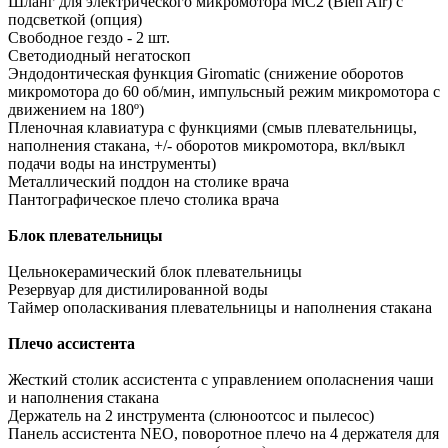
Шланг для электрического микромотора MC2 (Bien Air) с
подсветкой (опция)
Свободное гездо - 2 шт.
Светодиодный негатоскоп
Эндодонтическая функция Giromatic (снижение оборотов
микромотора до 60 об/мин, импульсный режим микромотора с
движением на 180º)
Пленочная клавиатура с функциями (смыв плевательницы,
наполнения стакана, +/- оборотов микромотора, вкл/выкл
подачи воды на инструменты)
Металлический поддон на столике врача
Пантографическое плечо столика врача
Блок плевательницы
Цельнокерамический блок плевательницы
Резервуар для дистилированной воды
Таймер ополаскивания плевательницы и наполнения стакана
Плечо ассистента
Жесткий столик ассистента с управлением ополаснения чаши
и наполнения стакана
Держатель на 2 инструмента (слюноотсос и пылесос)
Панель ассистента NEO, поворотное плечо на 4 держателя для