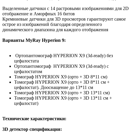
Выделенные датчики с 14 растровыми изображениями для 2D
отображение и Аморфных 16 битов
Кремниевые датчики для 3D просмотров гарантируют самое
острое из изображений благодаря определенного
динамического диапазона для каждого отображения
Варианты MyRay Hyperion 9:
Ортопантомограф HYPERION X9 (3d-ready) без
цефалостата
Ортопантомограф HYPERION X9 (3d-ready) с
цефалостатом
Томограф HYPERION X9 (орто + ЗD 8*11 см)
Томограф HYPERION X9 (орто + ЗD 8*11 см +
цефалостат). Дооснащение до 13*11 см
Томограф HYPERION X9 (орто + ЗD 13*11 см)
Томограф HYPERION X9 (орто + ЗD 13*11 см +
цефалостат)
Технические характеристики:
3D детектор спецификация: