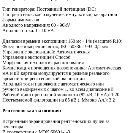
Тип генератора: Постоянный потенциал (DC)
Тип рентгеновское излучение: импульсный, квадратной
формы импульсов
Анодного напряжения: 60 - 90kV
Анодного тока: 1 - 10 мА
Диапазон времени экспозиции: 160 мс - 14s (масштаб R10)
Фокусное измерение пятно, IEC 60336-1993: 0,5 мм
Управление экспозицией: Автоматическая
Управление экспозицией Способ:
Морфология технология распознавания
Компенсация поглощения позвоночника: Автоматическая
мА и кВ картина модулируются в режиме реального
времени при рентгеновской экспозиции
Анодный ток и напряжение автоматического или
ручного выбираемых с шагом 1, во всем диапазоне кВ
Рабочий цикл при полной мощности (85 кВ, 10 мА): 1:20
Неотъемлемой фильтрации на 85 кВ (. Мм экв Ал.): 3,2
Рентгеновская экспозиция:
Встроенный экранирования рентгеновских лучей за
рецептора
В соответствии с МЭК 60601-1-3