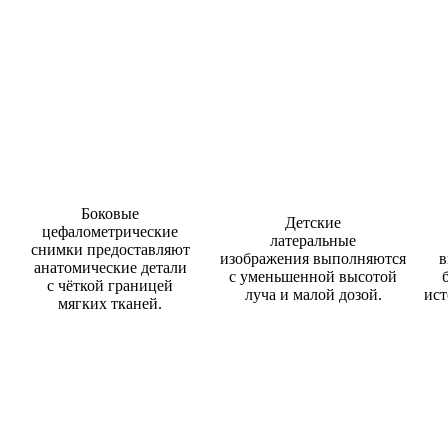
Боковые
Детские
цефалометрические
латеральные
снимки предоставляют
изображения выполняются
в
анатомические детали
с уменьшенной высотой
с чёткой границей
луча и малой дозой.
ист
мягких тканей.