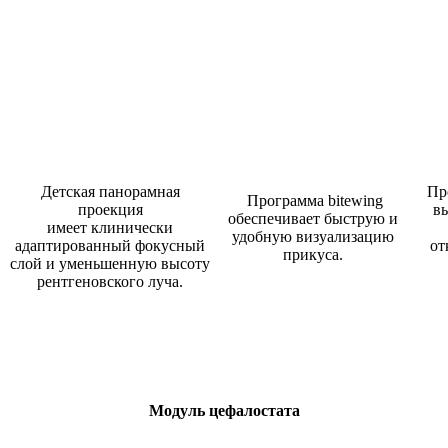
Детская панорамная
Пр
Программа bitewing
проекция
в
обеспечивает быструю и
имеет клинически
удобную визуализацию
адаптированный фокусный
от
прикуса.
слой и уменьшенную высоту
рентгеновского луча.
Модуль цефалостата