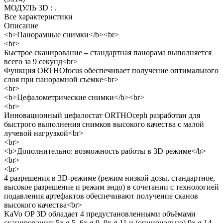
МОДУЛЬ 3D
:
.
Все характеристики
Описание
<b>Панорамные снимки</b><br>
<br>
Быстрое сканирование – стандартная панорама выполняется
всего за 9 секунд<br>
Функция ORTHOfocus обеспечивает получение оптимального
слоя при панорамной съемке<br>
<br>
<b>Цефалометрические снимки</b><br>
<br>
Инновационный цефалостат ORTHOceph разработан для
быстрого выполнения снимков высокого качества с малой
лучевой нагрузкой<br>
<br>
<b>Дополнительно: возможность работы в 3D режиме</b>
<br>
<br>
4 разрешения в 3D-режиме (режим низкой дозы, стандартное,
высокое разрешение и режим эндо) в сочетании с технологией
подавления артефактов обеспечивают получение сканов
высокого качества<br>
KaVo OP 3D обладает 4 предустановленными объёмами
сканирования: 5x ø 5, 6x ø 9, 9x ø 11 и (опционально) 9x ø 14